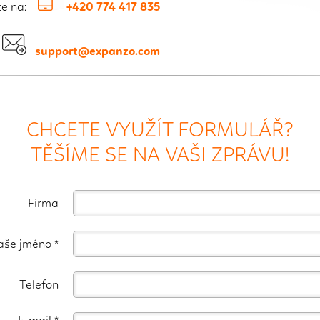
jte na:
+420 774 417 835
:
support@expanzo.com
CHCETE VYUŽÍT FORMULÁŘ?
TĚŠÍME SE NA VAŠI ZPRÁVU!
Firma
aše jméno *
Telefon