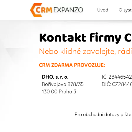
Úvod
O sys
Kontakt firmy 
Nebo klidně zavolejte, rád
CRM ZDARMA PROVOZUJE:
DHO, s. r. o.
IČ: 28446542
Bořivojova 878/35
DIČ: CZ2844
130 00 Praha 3
Pro obchodní dotazy pišt