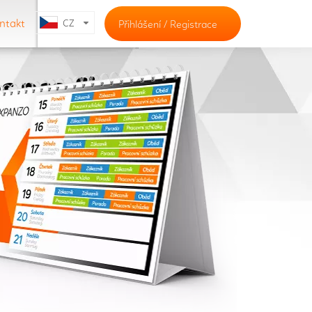
ntakt
CZ
Přihlášení
/
Registrace
r pro firmy