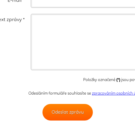
E-mail *
ext zprávy *
Položky označené
(*)
jsou po
Odesláním formuláře souhlasíte se
zpracováním osobních 
Odeslat zprávu