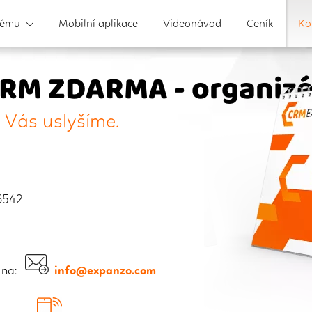
tému
Mobilní aplikace
Videonávod
Ceník
Ko
CRM ZDARMA - organizé
i Vás uslyšíme.
6542
e na:
info@expanzo.com