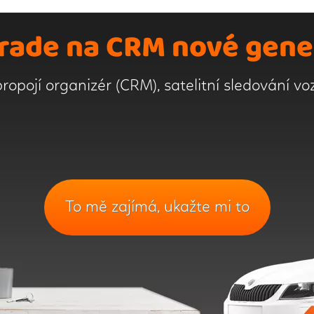
rade na CRM nové gene
ropojí organizér (CRM), satelitní sledování vo
To mě zajímá, ukažte mi to