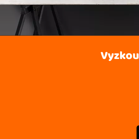
Vyzkouš