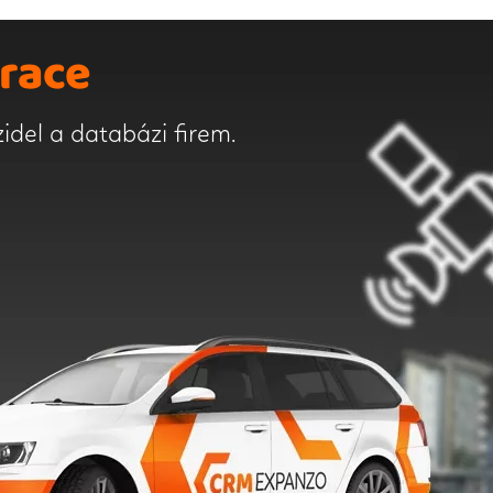
race
zidel a databázi firem.