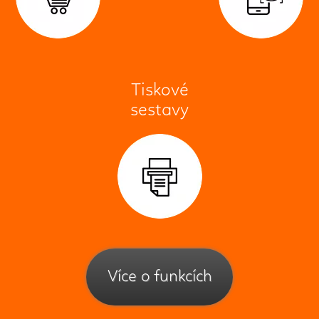
Tiskové
sestavy
Více o funkcích