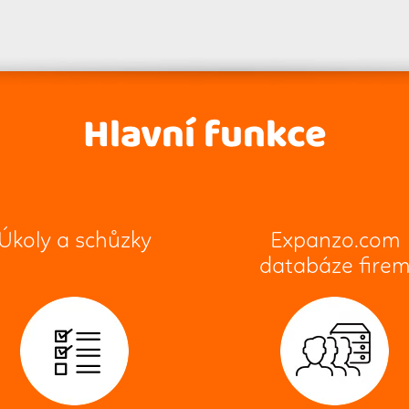
Hlavní funkce
Úkoly a schůzky
Expanzo.com
databáze fire