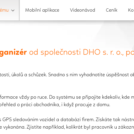
tému
Mobilní aplikace
Videonávod
Ceník
Ko
rganizér
od společnosti DHO s. r. o., 
ostí, úkolů a schůzek. Snadno s ním vyhodnotíte úspěšnost o
nformace vždy po ruce. Do systému se připojíte kdekoliv, kde 
řehled o práci obchodníka, i když pracuje z domu.
s GPS sledováním vozidel a databází firem. Získáte tak nástr
áce vykonána. Zjistíte například, kolikrát byl pracovník u zák