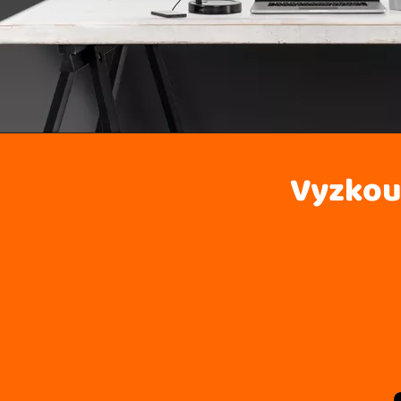
Vyzkouš