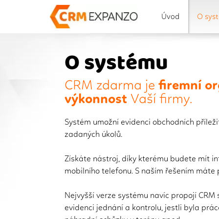
Úvod
O sys
O systému
CRM zdarma je
firemní o
výkonnost
Vaší firmy.
Systém umožní evidenci obchodních příležit
zadaných úkolů.
Získáte nástroj, díky kterému budete mít i
mobilního telefonu. S naším řešením máte p
Nejvyšší verze systému navíc propojí CRM 
evidenci jednání a kontrolu, jestli byla pr