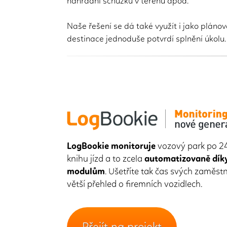
náhradní schůzku v terénu apod.
Naše řešení se dá také využít i jako pláno
destinace jednoduše potvrdí splnění úkolu.
LogBookie monitoruje
vozový park po 24
knihu jízd a to zcela
automatizovaně dík
modulům
. Ušetříte tak čas svých zaměst
větší přehled o firemních vozidlech.