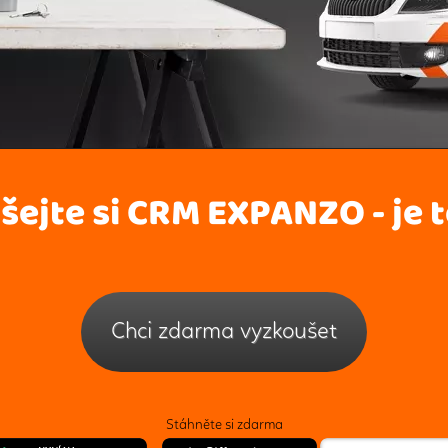
ejte si CRM EXPANZO - je t
Chci zdarma vyzkoušet
Stáhněte si zdarma