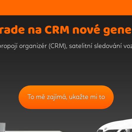
rade na CRM nové gene
ropojí organizér (CRM), satelitní sledování vo
To mě zajímá, ukažte mi to