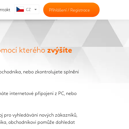
ntakt
CZ
Přihlášení
/
Registrace
pomocí kterého
zvýšíte
bchodníka, nebo zkontrolujete splnění
máte internetové připojení z PC, nebo
oj pro vyhledávání nových zákazníků,
azníka, obchodníkovi pomůže dohledat