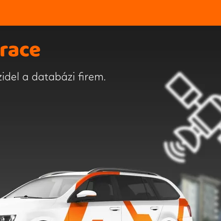
race
zidel a databázi firem.