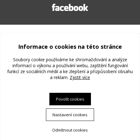
Všechna práva vyhrazena DHO s. r. o.
© 2009 - 2018.
Informace o cookies na této stránce
Všeobecné obchodní podmínky
Zásady ochrany osobních
Soubory cookie používáme ke shromažďování a analýze
informací o výkonu a používání webu, zajištění fungování
funkcí ze sociálních médií a ke zlepšení a přizpůsobení obsahu
údajů
a reklam.
Zjistit více
Naše projekty:
www.logbookie.eu
www.expanzo.com
Povolit cookies
www.freelogbook.biz
Nastavení cookies
Odmítnout cookies
PS Works s. r. o.
Vytvořila společnost